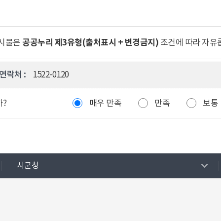
공공누리 제3유형(출처표시 + 변경금지)
게시물은
조건에 따라 자유
연락처 :
1522-0120
까?
매우 만족
만족
보통
시군청