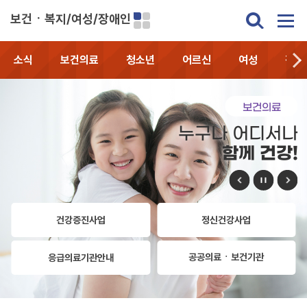
보건ㆍ복지/여성/장애인
소식
보건의료
청소년
어르신
여성
장애
보건의료
누구나 어디서나
함께 건강!
건강증진사업
정신건강사업
공공의료ㆍ보건기관
응급의료기관안내