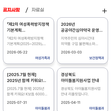
자료실
공지사항
「제2차 여성폭력방지정책
2026년
기본계획
공공야간심야약국 운영
(2025~2029)」
안내(3월)
「제2차 여성폭력방지정책
지역주민의 심야시간대
2026년도 시행계획
기본계획(2025~2029)」
의약품 구입 불편해소와
2026년도 시행계획
의약품 오남용 최소화를
2026-05-22
2026-03-03
위하여 공공야간심야약국을
여성가족과
보건정책과
붙임과 같이 운영합니다. ○
지정약국 : 54개소(붙임
참고) ※ 매월 1~2회 자율적
[2025.7월 현재]
경상북도
휴무일이 있으니 방문 전 확인
2025년 함께 키워요!
아이돌봄지원사업 안내
바랍니다.
K보듬 6000 사업안내 및
[2025.7월 현재] 2025년
경상북도 아이돌봄지원사업
지정시설 현황입니다.
함께 키워요! K보듬 6000
안내 리플릿입니다.
사업안내 및 지정시설
2025-07-31
2025-04-11
현황입니다.
아이돌봄과
아이돌봄과