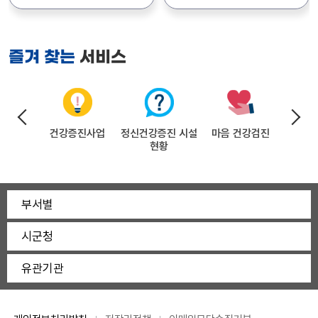
서비스
즐겨 찾는
의료
건강증진사업
정신건강증진 시설
마음 건강검진
전국민
기관
현황
지
부서별
시군청
유관기관