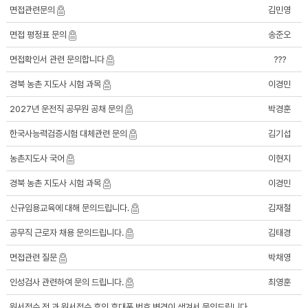
면접관련문의
김민영
면접 평정표 문의
송준오
면접확인서 관련 문의합니다
???
경북 농촌 지도사 시험 과목
이경민
2027년 운전직 공무원 공채 문의
박경훈
한국사능력검증시험 대체관련 문의
김기섭
농촌지도사 국어
이현지
경북 농촌 지도사 시험 과목
이경민
신규임용교육에 대해 문의드립니다.
김재철
공무직 근로자 채용 문의드립니다.
김태경
면접관련 질문
박채영
인성검사 관련하여 문의 드립니다.
최영훈
원서접수 전 과 원서접수 후의 휴대폰 번호 변경이 생겨서 문의드립니다.