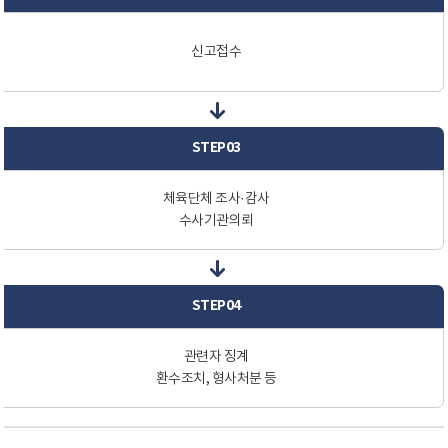
신고접수
STEP03
체육단체 조사·감사
수사기관의뢰
STEP04
관련자 징계
환수조치, 형사처분 등