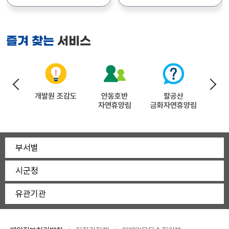
통일로 367) 자세한 사항은
모집합니다. 상세내용은
경상북도수목원관리소장
공고문(첨부파일)을
첨부파일에서 확인하시기
참조하시기 바랍니다.
바랍니다.
서비스
즐겨 찾는
(문의:054-778-3812)
 갤러리
개발원 조감도
안동호반
팔공산
시ㆍ군
자연휴양림
금화자연휴양림
구조
부서별
시군청
유관기관