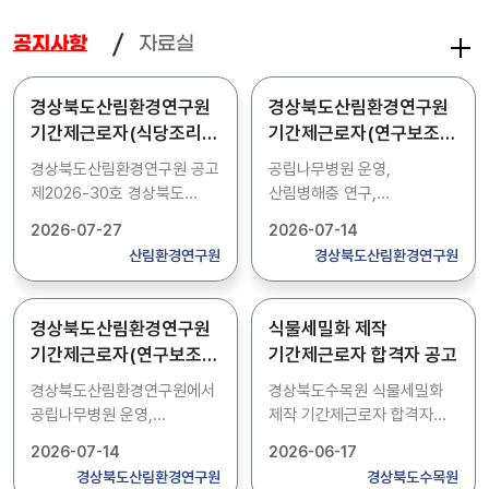
자료실
공지사항
경상북도산림환경연구원
경상북도산림환경연구원
기간제근로자(식당조리)
기간제근로자(연구보조)
채용 공고
채용 공고
경상북도산림환경연구원 공고
공립나무병원 운영,
제2026-30호 경상북도
산림병해충 연구,
산림환경연구원 기간제근로자
농약직권등록시험 등 업무를
2026-07-27
2026-07-14
(식당조리)를 아래와 같이
보조 할 기간제근로자 1명을
산림환경연구원
경상북도산림환경연구원
채용 공고합니다. 1. 채용인원
모집합니다. 상세내용은
: 1명 2. 주요업무 : 식당조리
첨부파일에서 확인하시기
3. 근무기간 :
바랍니다.
경상북도산림환경연구원
식물세밀화 제작
2026.9.1.~2026.12.31.
기간제근로자(연구보조)
기간제근로자 합격자 공고
(4개월) 4. 접수기간 : 2026.
채용 공고
7. 28.(화) ~ 2026. 8. 3.(월)
경상북도산림환경연구원에서
경상북도수목원 식물세밀화
5. 접수방법 : 방문접수,
공립나무병원 운영,
제작 기간제근로자 합격자를
등기우편 제출 6. 접 수 처 :
산림병해충 연구,
다음과 같이 공고합니다.
2026-07-14
2026-06-17
경상북도 산림환경연구원 1층
농약직권등록시험 등 업무를
합격자 : 세밀화-01 최O은
경상북도산림환경연구원
경상북도수목원
관리운영과(경북 경주시
보조 할 기간제근로자 1명을
2026. 06. 17.