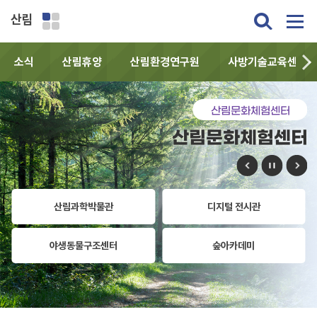
산림
소식
산림휴양
산림환경연구원
사방기술교육센터
산림문화체험센터
산림문화체험센터
산림과학박물관
디지털 전시관
야생동물구조센터
숲아카데미