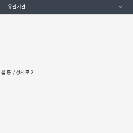
유관기관
해읍 동부청사로 2