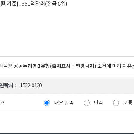
1월 기준)
: 351억달러(전국 8위)
공공누리 제3유형(출처표시 + 변경금지)
게시물은
조건에 따라 자유
연락처 :
1522-0120
까?
매우 만족
만족
보통