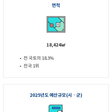
면적
18,424㎢
전 국토의 18.3%
전국 1위
2025년도 예산규모(시ㆍ군)