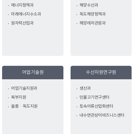
에너지정책과
해양수산과
미래에너지수소과
독도해양정책과
원자력산업과
해양레저관광과
어업기술원
수산자원연구원
어업기술지원과
생산과
북부지원
민물고기연구센터
울릉ㆍ독도지원
토속어류산업화센터
내수면관상어비즈니스센터