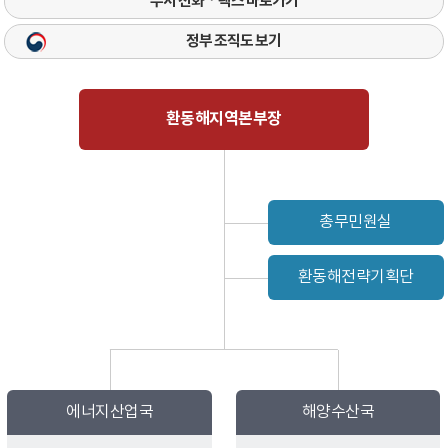
부서 전화ㆍ팩스 바로가기
정부 조직도 보기
환동해지역본부장
총무민원실
환동해전략기획단
에너지산업국
해양수산국