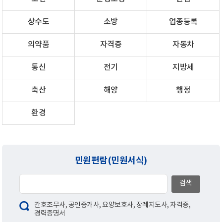
상수도
소방
업종등록
의약품
자격증
자동차
통신
전기
지방세
축산
해양
행정
환경
민원편람(민원서식)
검색
간호조무사
,
공인중개사
,
요양보호사
,
장례지도사
,
자격증
,
경력증명서