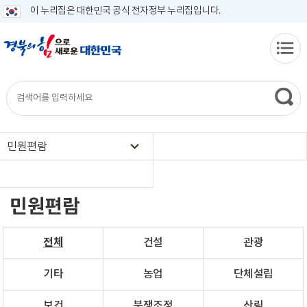
이 누리집은 대한민국 공식 전자정부 누리집입니다.
민원편람
민원편람
전체
건설
관광
기타
농업
단체설립
보건
분쟁조정
산림