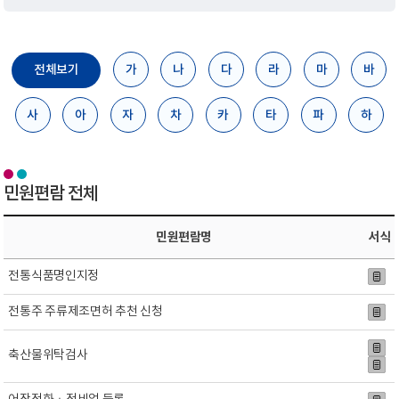
전체보기
가
나
다
라
마
바
사
아
자
차
카
타
파
하
민원편람 전체
민원편람명
서식
전통식품명인지정
전통주 주류제조면허 추천 신청
축산물위탁검사