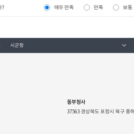
까?
매우 만족
만족
보통
시군청
동부청사
37563 경상북도 포항시 북구 흥