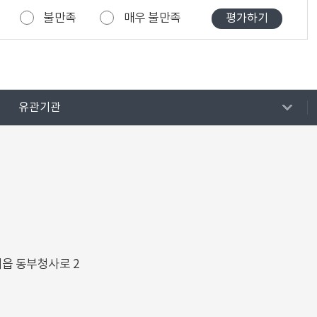
불만족
매우 불만족
유관기관
해읍 동부청사로 2