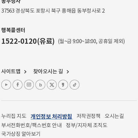
동부청사
37563 경상북도 포항시 북구 흥해읍 동부청사로 2
행복콜센터
1522-0120(유료)
(월~금 9:00~18:00, 공휴일 제외)
사이트맵
찾아오시는 길
누리집 지도
개인정보 처리방침
저작권정책
오시는길
부서전화번호/팩스번호 안내
정부/지자체 조직도
국가상징 알아보기