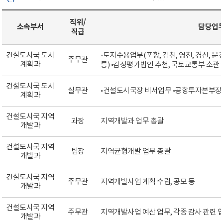
직위/
소속부서
담당업
직급
건설도시국 도시
◦토지수용업무(포항, 김천, 영천, 경산, 문경,
주무관
계획과
릉) ◦감정평가법인 추천, 국토교통부 소관
건설도시국 도시
실무관
◦건설도시국장 비서업무 ◦공항투자본부장
계획과
건설도시국 지역
과장
지역개발과 업무 총괄
개발과
건설도시국 지역
팀장
지역균형개발 업무 총괄
개발과
건설도시국 지역
주무관
지역개발사업 계획 수립, 공모 등
개발과
건설도시국 지역
주무관
지역개발사업 예산 업무, 각종 감사 관련 업
개발과