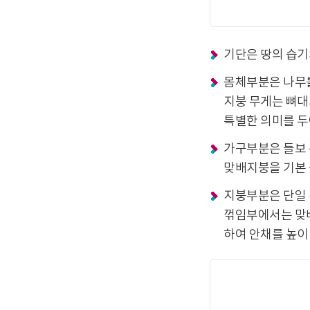
기단은 땅의 습기
몸체부분은 나무를
지붕 무게는 뼈대
특별한 의미를 두
가구부분은 들보 
맞배지붕을 기본 
지붕부분은 단일 
꺾임부에서는 맞배
하여 안채를 높이