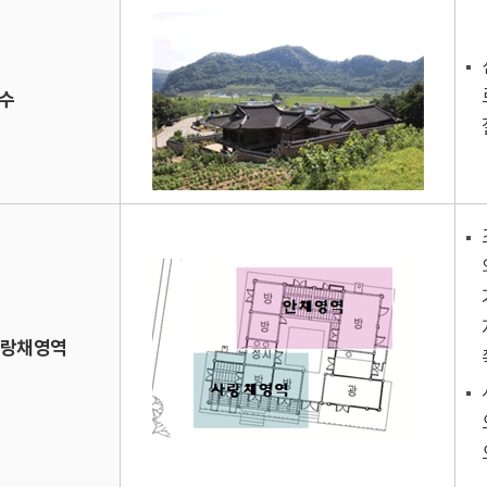
수
사랑채영역