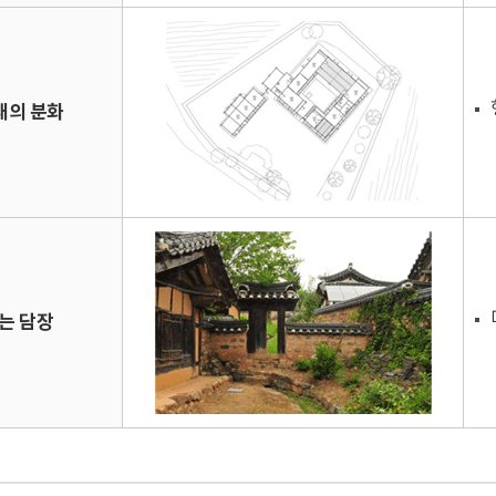
채의 분화
는 담장