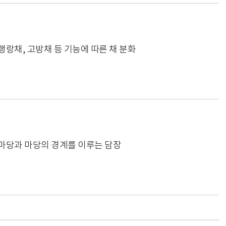
행랑채, 고방채 등 기능에 따른 채 분화
마당과 마당의 경계를 이루는 담장