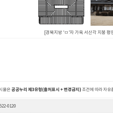
[경북지방 'ㅁ'자 가옥 서산각 지붕 
공공누리 제3유형(출처표시 + 변경금지)
게시물은
조건에 따라 자유
522-0120