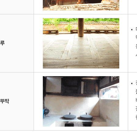
마루
부뚜막