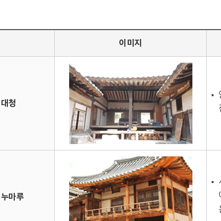
이미지
 대청
 누마루