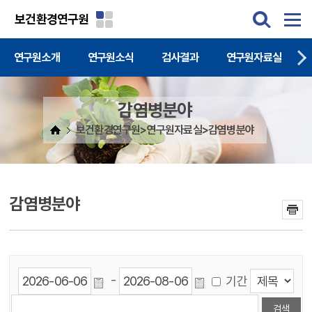
주메뉴 바로가기
본문 바로가기
보건환경연구원
연구원소개
연구원소식
검사결과
연구원자료실
감염병분야
보건환경연구원>연구원자료실>감염병분야
감염병분야
-
기간