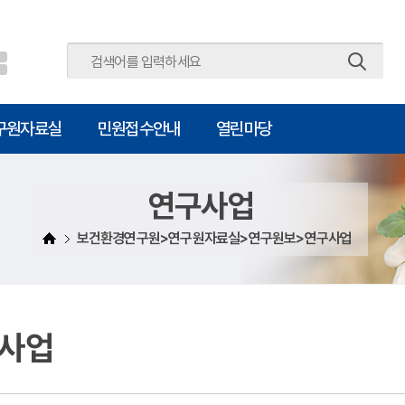
주메뉴 바로가기
본문 바로가기
구원자료실
민원접수안내
열린마당
연구사업
보건환경연구원>연구원자료실>연구원보>연구사업
사업