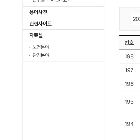
용어사전
관련사이트
자료실
번호
보건분야
환경분야
198
197
196
195
194