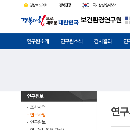
경상북도의회
경북관광
국가상징 알아보기
보건환경연구원
연구원소개
연구원소식
검사결과
연
연구원보
조사사업
연구
연구사업
연구원보
연구원보(이전자료)