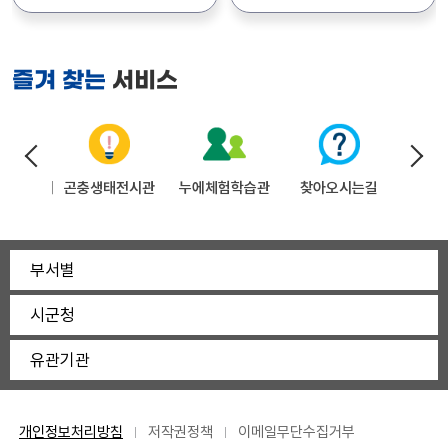
310-5531)로 문의하여
북부지소 방역팀(054-850-
3.(월) ~ 2026. 08. 12.(수)
알려드립니다. 1. 최종 합격자
주시기 바랍니다.
3311)으로 문의하시기
4. 접수기간 : 2026. 08. 0
: 이*경, 이*화 ※ 최종합격자
바랍니다.
5.(수) ~ 2026. 08. 12.(수)
개별 문자 알림 ※ 예비채용자
서비스
즐겨 찾는
5. 접수방법 : 방문
: 김*정, 윤*림(최종 합격자
(9시 ~ 18시) 또는 등기우편
결격사유 발생 시 또는 등록
접수
포기 시 별도 연락) 2.
* 자세한 사항은 공고문을 참
등록일시 : 2026. 8. 3.(월)
고하시기 바라며 궁금하신 사
09:10 3. 등록장소 :
자원화센터
곤충생태전시관
누에체험학습관
찾아오시는길
조
항은 동물위생시험소 질병진
동물위생시험소 축산물검사과
단과(053-310-5585)
(대구광역시 북구 구리로 43,
로 문의하여 주시기 바랍니다.
2층) 4. 지참서류 :
주민등록등본 1부,
부서별
급여통장사본 1부, 일반
채용신체검사서 1부, 일반
시군청
도장
유관기관
개인정보처리방침
저작권정책
이메일무단수집거부