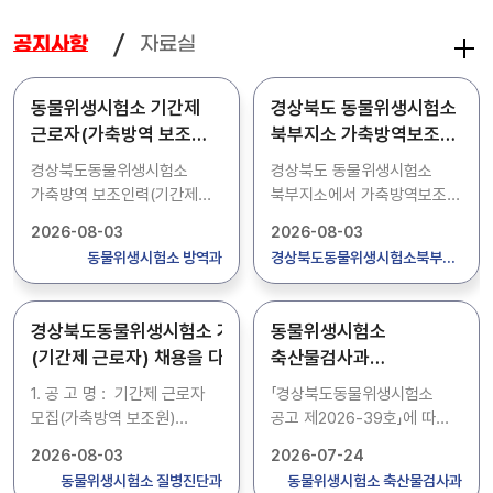
자료실
공지사항
동물위생시험소 기간제
경상북도 동물위생시험소
근로자(가축방역 보조원)
북부지소 가축방역보조원
채용 공고
(기간제 근로자) 채용
경상북도동물위생시험소
경상북도 동물위생시험소
알림
가축방역 보조인력(기간제
북부지소에서 가축방역보조원
근로자) 채용을 다음과 같이
(기간제 근로자)을 아래와
2026-08-03
2026-08-03
공고합니다. 1. 공 고 명 :
같이 채용하고자 합니다. 1.
동물위생시험소 방역과
경상북도동물위생시험소북부지소
기간제 근로자 채용(가축방역
채용인원: 2명 2. 접수기간:
보조원) 2. 채용인원 : 2명
2026.8.3.(월)~8.12.(수)
(방역과) 3. 공고기간 : 2026.
방문접수 3. 계약기간:
경상북도동물위생시험소 가축방역 보조인력
동물위생시험소
8. 3.(월) ~ 2026. 8. 12.(수)
2026.9.1.~ 2027. 4.30.
(기간제 근로자) 채용을 다음과 같이 공고합니다.
축산물검사과
4. 접수기간 : 2026. 8. 4.
(2명) 4. 업무내용 :
기간제근로자(축산물검사
(화) ~ 2026. 8. 12.(수) /
가축전염병 관련 실험실 업무
1. 공 고 명 : 기간제 근로자
「경상북도동물위생시험소
보조원) 최종합격자 알림
09:00~18:00까지 * 자세한
보조 및 전화응대 자세한
모집(가축방역 보조원)
공고 제2026-39호」에 따른
사항은 공고문을 참고하시기
내용은 붙임의 공고문을
2. 모집인원 : 1명 (질병진단
동물위생시험소 기간제근로자
2026-08-03
2026-07-24
바라며 궁금하신 사항은
참고하시기 바라며, 문의
과)
(축산물검사 보조원)
동물위생시험소 질병진단과
동물위생시험소 축산물검사과
동물위생시험소 방역과(053-
사항은 동물위생시험소
3. 공고기간 : 2026. 08. 0
최종합격자를 다음과 같이