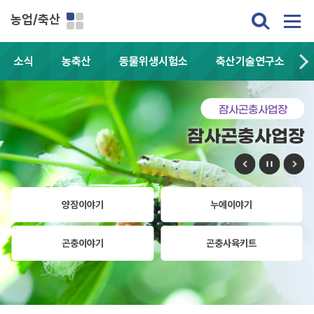
농업/축산
소식
농축산
동물위생시험소
축산기술연구소
잠사곤충사업장
잠사곤충사업장
양잠이야기
누에이야기
곤충이야기
곤충사육키트