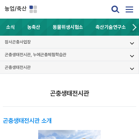
농업/축산
소식
농축산
동물위생시험소
축산기술연구소
잠사곤충사업장
곤충생태전시관, 누에곤충체험학습관
곤충생태전시관
곤충생태전시관
곤충생태전시관 소개