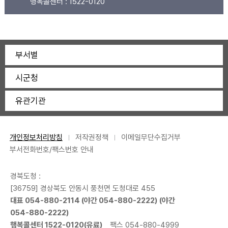
행복콜센터 :
1522-0120
부서별
시군청
유관기관
개인정보처리방침
저작권정책
이메일무단수집거부
부서전화번호/팩스번호 안내
경북도청 :
[36759] 경상북도 안동시 풍천면 도청대로 455
대표
054-880-2114
(야간
054-880-2222
) (야간
054-880-2222
)
행복콜센터
1522-0120
(유료)
팩스 054-880-4999