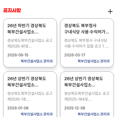
공지사항
26년 하반기 경상북도
경상북도 북부청사
북부건설사업소
구내식당 사용·수익허가
기간제근로자(청소) 채용
입찰 공고
경상북도북부건설사업소 공고
경상북도 북부청사 구내식당
공고
제2026-81호
사용·수익허가 입찰 공고 1. 건
경상북도북부건설사업소
명 : 경상북도 북부청사
2026-06-15
2026-03-17
청사청소 기간제근로자 신규
구내식당 사용·수익허가 입찰
북부건설사업소 관리과
북부건설사업소 관리과
채용 계획을 다음과 같이
공고 2. 사용허가기간 :
공고합니다. 1. 채용인원 : 3명
2026. 4월 ~ 2028. 3월
2. 근무기간 : 2026. 7. 1. ~
(2년간) 3.사용허가 재산의
26년 상반기 경상북도
26년 상반기 경상북도
2026. 12. 29.(6개월) 3.
표시 -위 치 : 경북 안동시
북부건설사업소
북부건설사업소
접수기간 : 2026. 6. 16.(화)
풍산읍 풍산태사로1165 -면
기간제근로자(청소) 채용
기간제근로자(청소) 채용
~ 2026. 6. 23.(화) / 09:00
적 : 65.80평방미터(지하1층
경상북도북부건설사업소 공고
경상북도북부건설사업소 공고
공고
공고
~ 18:00 4. 접수방법 :
구내식당) 4.입찰.개찰 일시
제2026-1호
제2025-184호
방문접수 * 주소 : 경상북도
및 장소 -입찰등록마감일시 :
경상북도북부건설사업소
경상북도북부건설사업소
2026-01-08
2025-12-08
안동시 풍산면 풍산태사로
2026.3.24(화) 13:30까지,
청사청소 기간제근로자 신규
청사청소 기간제근로자 신규
북부건설사업소 관리과
북부건설사업소 관리과
1165(경상북도
경상북도 북부청사 2층
채용 계획을 다음과 같이
채용 계획을 다음과 같이