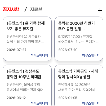
자료실
공지사항
[공연소식] 온 가족 함께
동락관 2026년 하반기
보기 좋은 뮤지컬
주요 공연 일정
헤어드레서 오네요! (도민
소개해드립니다.
안녕하세요! 😊 가족들과
9/12(토) 17:00 / 뮤지컬
50% 할인 혜택 꿀팁 🍯)
함께 보러 가기 정말 좋은
헤어드레서: 신나는 무대가 될
문화예술 공연 소식이 있어서
것 같아요! 10/31(토) 17:00 /
2026-07-27
2026-07-10
공유해 드려요! 이번에
연극 친정엄마와 2박 3일:
하우스매니저
하우스매니저
경상북도 동락관에서 **
이건 꼭 엄마 모시고
뮤지컬 헤어드레서**가
가려구요! 벌써 눈물 버튼
진행됩니다. 👏 조선 최초의
눌릴 준비 완료 😭 11/14(토)
[공연소식] 경상북도
공연소식 기획공연 - 새해
여성 헤어드레서 이야기를
17:00 / 코미디쇼 오늘을
동락관 10주년 역대급
맞이 장사익X남상일
다룬 작품인데, 아이들에게도
기억해: 웃찾사, 개콘 멤버들
콘서트 라인업!! 소란 &
(울림의 새날 同樂
유익하고 온 가족이 즐기기에
총출동! 스트레스 날리러 가기
안녕하세요, 올여름 우리
안녕하세요 😊 2026년
조수미가 옵니다!!
신년국악음악회) 예매
정말 좋은 뮤지컬이에요! 특히
딱이죠? 12/24(목) 19:30 /
동네에서 열리는 진짜 역대급
새해를 맞아 우리 지역에서
(경북도민 50% 할인
정보 공유해요! 🎉
경북도민은 50% 할인이
송년콘서트 크리스마스
문화 축제 소식이 있어서
정말 수준 높은 공연이
2026-06-12
2026-01-05
적용되어 단돈 5,000원에
페스타: 크리스마스 이브에
꿀팁✨)
호다닥 달려왔어요! 📢 우리
열린다는 소식이 있어 발
하우스매니저
하우스매니저
관람할 수 있으니 부담 없이
특별한 공연 보고 싶으신 분들
집 앞 경북도청 동락관이 벌써
빠르게 가져왔어요. 바로