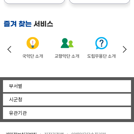
주말 나들이 다녀오기 딱 좋을
추천해요!🎄 위의 날짜와
개관 10주년을 맞이했다고
장사익님과 남상일님이
것 같아요. ❤️ ​인기 공연이라
시간은 공연일과 시작
해요! 👏 이를 기념해서 무려
출연하는 울림의 새날 同樂
티켓 오픈일 알람 설정해
시간입니다. 아직 티켓오픈
시즌 I 소란 콘서트와 시즌 II
신년국악음악회입니다! 새해
서비스
즐겨 찾는
두시고 미리 예매해 두시는 걸
날짜와 시간은 정해지지
조수미 콘서트가 연달아
가족과 함께 우리 국악의 흥을
추천해 드려요! ​📍 공연 안내
않았지만, 많은 관심
개최된다는 사실!! 멀리
제대로 느낄 수 있는 기회라
공연명: 뮤지컬 헤어드레서
부탁드립니다. ^^ *
대구나 서울까지 갈 필요 없이
놓치면 너무 아까울 것
일시: 2026년 9월 12일(토)
첨부파일에 간단한 이미지로
이런 거장들의 무대를 볼 수
같아요. 📍 공연 정보 공연
오후 5:00 장소: 경상북도
공연일자 시간 넣어
있다니 실화인가요? 🥹
일시: 2026년 1월 22일 (목)
나드리
국악단 소개
교향악단 소개
도립무용단 소개
문화
동락관 공연장 관람연령: 8세
드렸습니다. 감사합니다.
게다가 가장 대박인 건
오후 7:30 (100분 공연) 공연
이상 관람가 (초등학생 이상)
가격이에요! 개관 10주년
장소: 경상북도청 내 동락관
티켓가격: 전석 10,000원
기념이라 기본 티켓가도
(총 862석) 관람 연령: 8세
(경북도민 50% 할인 👉
착한데, [경상북도민 50%
(초등학생) 이상 관람 가능
5,000원) ​🎫 티켓 예매 안내
할인] 혜택까지 적용됩니다!
출연진: 장사익(노래), 남상일
부서별
예매처: 티켓링크 (1인
(대박이죠? 단, 예매수수료는
(소리&사회), 경상북도
4매까지 예매 가능)
별도예요!) 밴드그룹의 아이돌
도립국악단(박경현 지휘자)
시군청
예매기간: 8월 11일(화) 오전
소란 무대에서 아이들과
🎫 티켓 및 예매 안내 (가성비
11시 ~ 9월 10일(목) 오후
신나게 즐기며, 육아 스트레스
최고! 👍) 티켓 가격: 전석
유관기관
5시 ​ 💡 관람 팁 (매표소 수령
날리고, 세계적인 프리마돈나
10,000원, 1인4매까지 예매
안내) 매표소 운영은 공연
조수미 님의 품격 있는
가능 특별 할인:
당일 오후 4시부터
클래식으로 힐링할 수 있는
경상북도민이라면 누구나