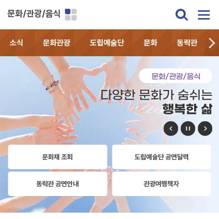
문화/관광/음식
소식
문화관광
도립예술단
문화
동락관
문화/관광/음식
다양한 문화가 숨쉬는
행복한 삶
문화재 조회
도립예술단 공연달력
동락관 공연안내
관광여행책자