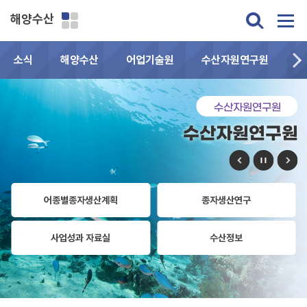
해양수산
소식
해양수산
어업기술원
수산자원연구원
민
수산자원연구원
수산자원연구원
어종별종자생산계획
종자생산연구
사업성과 자료실
수산정보