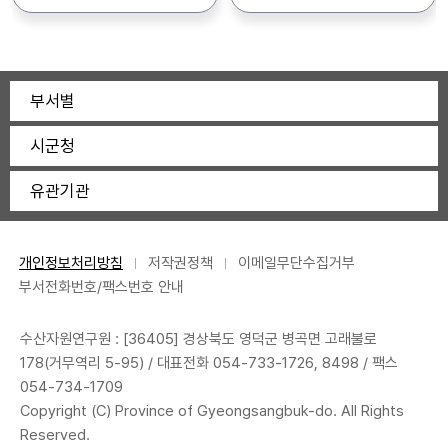
어업기술지원과 인력육성팀
054-240-0324, FAX:
지원하는 “2026년도
접수기간 : 2026. 6. 24.(수)
(054-240-2130)
054-242-1641 - 북부지원:
창업어가 멘토링 지원사업”의
~ 7. 1.(수), 18:00까지 2.
우)36426 영덕군 영덕읍
신청자를 아래와 같이 모집
선발일원 : 1명 3. 근무기간 :
강영로 476-3 문의: 054-
공고합니다. 1. 공 고 명 :
2026. 7. 6. ∼ 9. 4.
부서별
730-8870, FAX: 054-
2026년도 창업어가 멘토링
(60일간) *상기 채용기간,
730-8877 * 붙임의
지원사업 창업어가, 후견인
인원, 세부업무 등은 센터
시군청
공고문을 꼼꼼이 확인하신 후
모집 공고 2. 신청자격 : 각
사정상 변경 가능 4. 근무장소
관할기관 및 제출서류를 꼭
분야별 붙임기준(공고문)에
:경상북도 민물고기연구센터
유관기관
확인하여 주시기 바랍니다.
적합한 자 3. 신청기간 :
(울진군 불영계곡로 3532)
2026. 7. 3.(금) ~ 7. 24(금)
5. 업무내용 : 종자생산보조,
4. 접 수 처 : 경상북도
생태체험관 관리 6. 문 의 : ☎
어업기술원 이웃어촌지원센터
054-783-9413~4 *
개인정보처리방침
저작권정책
이메일무단수집거부
(붙임 참조) 5. 구비서류 -
자세한 사항은 채용공고문
부서전화번호/팩스번호 안내
대상 지원자(멘티) : 창업어가
참조하시기 바랍니다. *
멘토링 지원대상 신청서
수산자원연구원 : [36405] 경상북도 영덕군 병곡면 고래불로
(서식1) - 후견인지원자(멘토)
178(거무역리 5-95) / 대표전화
054-733-1726
, 8498 / 팩스
: 창업어가 멘토링 후견인
054-734-1709
지정 신청서(서식2-1) 및
Copyright (C) Province of Gyeongsangbuk-do. All Rights
운영계획서(서식2-2)
Reserved.