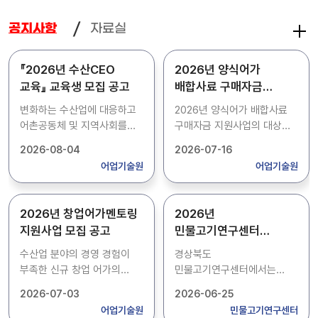
자료실
공지사항
『2026년 수산CEO
2026년 양식어가
교육』 교육생 모집 공고
배합사료 구매자금
지원사업 대상자 추가
변화하는 수산업에 대응하고
2026년 양식어가 배합사료
모집 공고
어촌공동체 및 지역사회를
구매자금 지원사업의 대상자
이끌어갈 어촌 리더의 양성을
추가 모집을 위해 아래와 같이
2026-08-04
2026-07-16
위한 『2026년 수산CEO
공고하오니, 사업을
어업기술원
어업기술원
교육』교육생을 아래와 같이
희망하시는 양식어가에서는
모집합니다. - 접수기간 :
기한내 신청하여 주시기
2026. 8. 4.(화) ~ 8. 13.(목)
바랍니다. 1. 신청기간: 2026.
2026년 창업어가멘토링
2026년
17:00 - 모집인원 : 15명(남·
7. 16.(목) ~ 7. 22.(수) 2.
지원사업 모집 공고
민물고기연구센터
여 구분 없음) - 접수방법 :
신청서류: 붙임 공고문 참고
기간제근로자 모집 공고
방문, 우편, 온라인 접수(우편,
3. 신청방법: 방문, FAX 또는
수산업 분야의 경영 경험이
경상북도
온라인 접수는 2026. 8. 13.
우편 4. 접 수 처 -
부족한 신규 창업 어가의
민물고기연구센터에서는
(목) 17:00 도착분에 한함) -
어업기술지원과: 우)37556
안정적인 영어 정착 도모를
종자생산 보조를 위하여
2026-07-03
2026-06-25
문 의 처 :
포항시 북구 흥해읍
위해 전문지식을 가진
기간제근로자를 채용하고자
어업기술원
민물고기연구센터
경상북도어업기술원
영일만항로 117-1 문의:
후견인이 창업어가를
아래와 같이 공고합니다. 1.