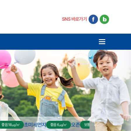
SNS 바로가기
오존
고령군
미세먼
보통 0.0472ppm