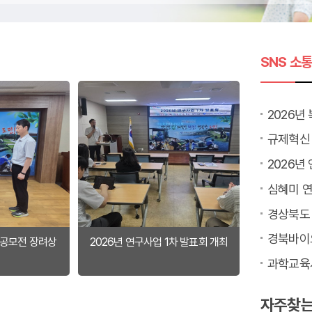
SNS 소
2026년
규제혁신
2026년
심혜미 연
 공모전 장려상
2026년 연구사업 1차 발표회 개최
과학교육
자주찾는