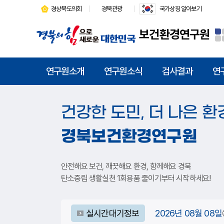
경상북도의회
경북관광
국가상징 알아보기
보건환경연구원
연구원소개
연구원소식
검사결과
연
더 나은 환
건강한 도민,
경북보건환경연구원
안전해요 보건, 깨끗해요 환경, 함께해요 경북
탄소중립 생활실천 1회용품 줄이기부터 시작하세요!
초미세먼지
오존
실시간대기정보
2026년 08월 08일
좋음 7㎍/㎥
좋음 0.0239ppm