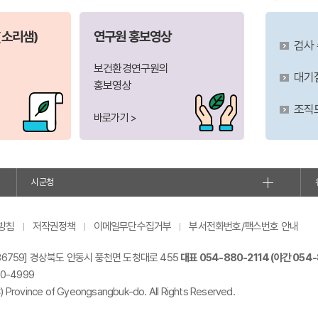
소리샘)
연구원 홍보영상
검사
보건환경연구원의
대기
홍보영상
조직
바로가기 >
시군청
방침
저작권정책
이메일무단수집거부
부서전화번호/팩스번호 안내
36759] 경상북도 안동시 풍천면 도청대로 455
대표 054-880-2114 (야간 054-
0-4999
C) Province of Gyeongsangbuk-do. All Rights Reserved.