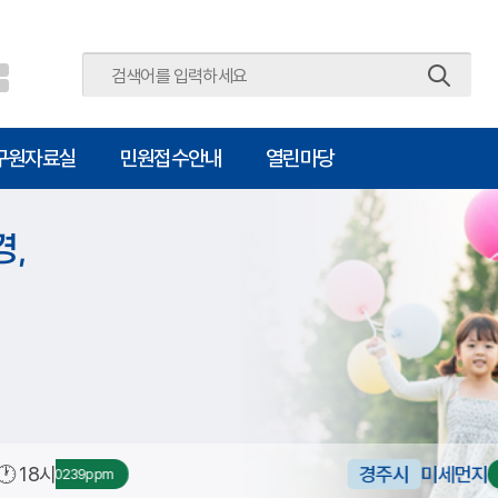
주메뉴 바로가기
본문 바로가기
구원자료실
민원접수안내
열린마당
경,
🕐 18시
경주시
미세먼지
초미세먼지
좋음 18㎍/㎥
좋음 6㎍/㎥