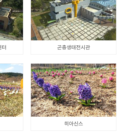
센터
곤충생태전시관
히아신스