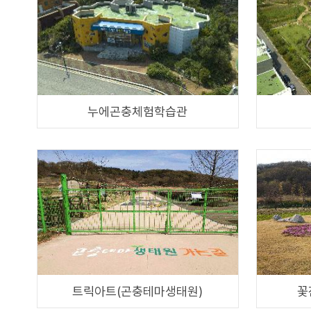
누에곤충체험학습관
트릭아트(곤충테마생태원)
꽃