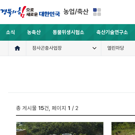
농업/축산
소식
농축산
동물위생시험소
축산기술연구소
잠사곤충사업장
열린마당
총 게시물
15
건, 페이지
1
/ 2