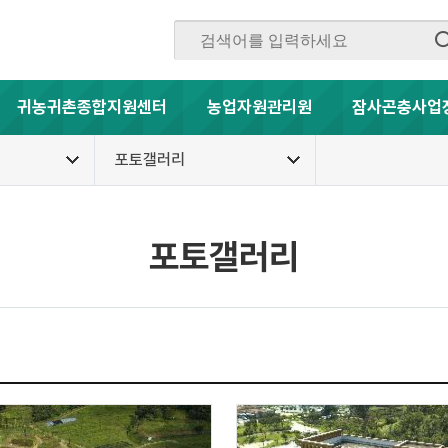
귀농귀촌종합지원센터
농업자원관리원
잠사곤충사업
포토갤러리
포토갤러리