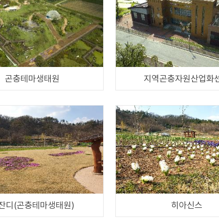
곤충테마생태원
지역곤충자원산업화
잔디(곤충테마생태원)
히아신스