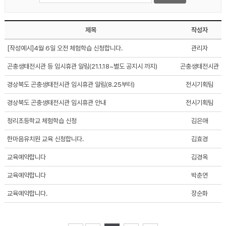
제목
작성자
[작성예시]4월 6일 오전 체험학습 신청합니다.
관리자
곤충생태전시관 등 임시휴관 알림(21.1.18~별도 공지시 까지)
곤충생태전시관
경상북도 곤충생태전시관 임시휴관 알림(8.25부터)
전시기획팀
경상북도 곤충생태전시관 임시휴관 안내
전시기획팀
청리초등학교 체험학습 신청
김은애
한마음유치원 교육 신청합니다.
김효경
교육예약합니다
김경옥
교육예약합니다
박춘연
교육예약합니다.
장순화