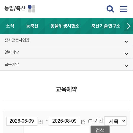
농업/축산
소식
농축산
동물위생시험소
축산기술연구소
잠사곤충사업장
열린마당
교육예약
교육예약
기간
-