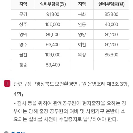
지역
실비부담금(원)
지역
실비부담금(원)
문경
91,800
봉화
85,800
상주
106,000
안동
40,000
영덕
96,000
영양
91,200
영주
93,400
예천
91,200
울진
109,000
의성
85,600
청송
89,400
관련규정 : 「경상북도 보건환경연구원 운영조례 제3조 3항,
4항」
- 검사 등을 위하여 관계공무원이 현지출장을 요하는 경
우에는 당해 출장 공무원의 여비 및 시험기구 운반에 소
요되는 실비를 사전에 수입증지로 납부하여야 한다.