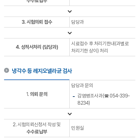
수수료납부
3. 시험의뢰 접수
담당과
시료접수 후 처리기한내(과별로
4. 성적서처리 (담당과)
처리기한 상이) 처리
냉각수 등 레지오넬라균 검사
담당과 문의
1.
의뢰 문의
감염병조사과(☎ 054-339-
8234)
2. 시험의뢰신청서 작성 및
민원실
수수료납부