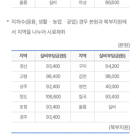
울릉
실비
의성
86,800
지하수(음용, 생활ㆍ농업ㆍ공업) 경우 본원과 북부지원에
서 지역을 나누어 시료채취
(본원)
지역
실비부담금(원)
지역
실비부담금(원)
경산
93,400
구미
94,200
고령
98,400
김천
98,000
성주
92,400
영천
40,000
청도
106,800
칠곡
93,400
포항
93,400
울릉
실비
경주
93,400
(북부지원)