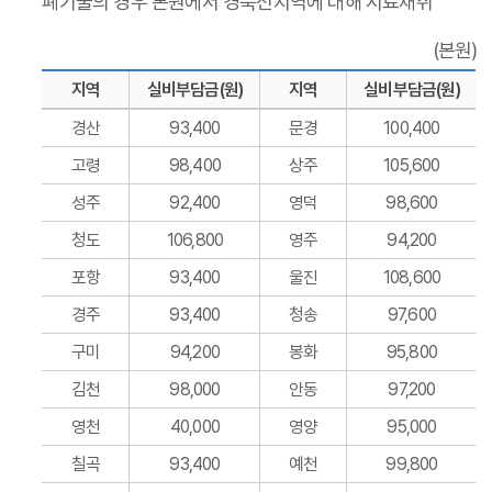
폐기물의 경우 본원에서 경북전지역에 대해 시료채취
(본원)
지역
실비부담금(원)
지역
실비부담금(원)
경산
93,400
문경
100,400
고령
98,400
상주
105,600
성주
92,400
영덕
98,600
청도
106,800
영주
94,200
포항
93,400
울진
108,600
경주
93,400
청송
97,600
구미
94,200
봉화
95,800
김천
98,000
안동
97,200
영천
40,000
영양
95,000
칠곡
93,400
예천
99,800