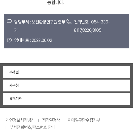
능합니다.
담당부서 : 보건환경연구원 총무
전화번호 : 054-339-
과
8117,8226,8105
업데이트 : 2022.06.02
부서별
시군청
유관기관
개인정보처리방침
저작권정책
이메일무단수집거부
부서전화번호/팩스번호 안내