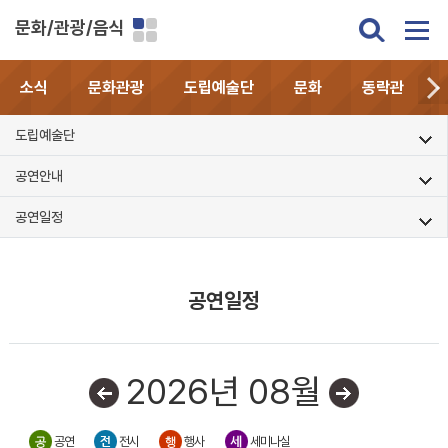
문화/관광/음식
소식
문화관광
도립예술단
문화
동락관
도립예술단
공연안내
공연일정
공연일정
2026년 08월
공연
전시
행사
세미나실