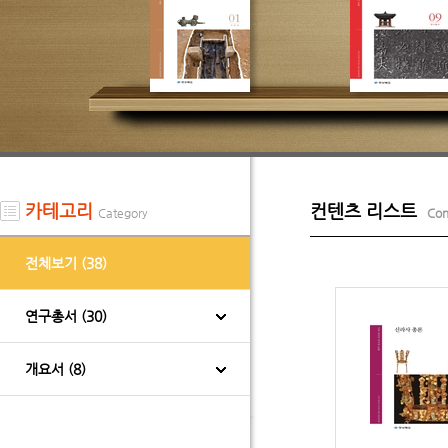
카테고리
컨텐츠 리스트
Category
Cont
전체보기 (38)
연구총서 (30)
개요서 (8)