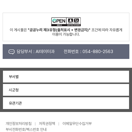
이 게시물은
"공공누리 제3유형(출처표시 + 변경금지)"
조건에 따라 자유롭게
이용이 가능합니다.
담당부서 :
AI데이터과
전화번호 :
054-880-2563
부서별
시군청
유관기관
개인정보처리방침
저작권정책
이메일무단수집거부
부서전화번호/팩스번호 안내