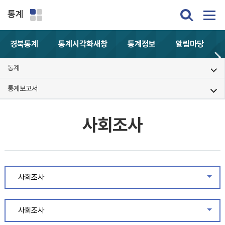
통계
경북통계
통계시각화
새창
통계정보
알림마당
통계
통계보고서
사회조사
사회조사
같은
사회조사
같은