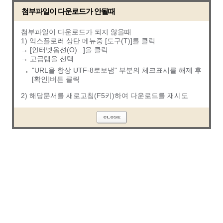
첨부파일이 다운로드가 안될때
첨부파일이 다운로드가 되지 않을때
1) 익스플로러 상단 메뉴중 [도구(T)]를 클릭
→ [인터넷옵션(O)...]을 클릭
→ 고급탭을 선택
"URL을 항상 UTF-8로보냄" 부분의 체크표시를 해제 후
[확인]버튼 클릭
2) 해당문서를 새로고침(F5키)하여 다운로드를 재시도