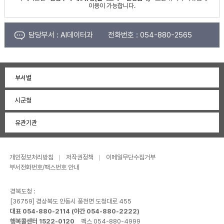
이용이 가능합니다.
담당부서 :
AI데이터과
전화번호 :
054-880-2565
부서별
시군청
유관기관
개인정보처리방침
저작권정책
이메일무단수집거부
부서전화번호/팩스번호 안내
경북도청 :
[36759] 경상북도 안동시 풍천면 도청대로 455
대표 054-880-2114 (야간 054-880-2222)
행복콜센터 1522-0120
팩스 054-880-4999