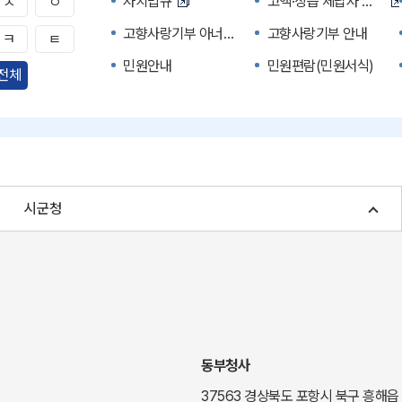
자치법규
고액·상습 체납자 명단
ㅅ
ㅇ
고향사랑기부 아너스 클럽
고향사랑기부 안내
ㅋ
ㅌ
민원안내
민원편람(민원서식)
전체
자주하는 질문
정부24(민원서식)
경북공공데이터&통계
세입세출예산서
주민참여예산제도
정보공개포털
여성복지
장애인 복지시책
시군청
귀농귀촌종합지원센터
부동산중개보수 안내
국내 투자인센티브
농산물시세
신기술오픈마켓
일자리/채용
투자환경
경북 이달의 축제행사
경북e맛(음식정보)
경상북도 대기정보
동부청사
도립예술단
도립예술단 공연소개
37563 경상북도 포항시 북구 흥해읍