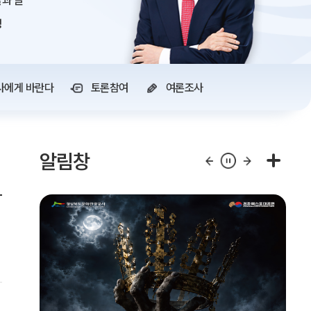
과 글
정
사에게 바란다
토론참여
여론조사
알림창