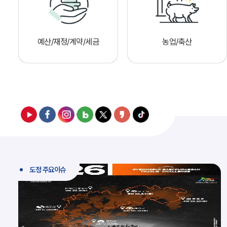
예산/재정/계약/세금
농업/축산
도정 주요이슈