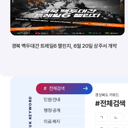
경북 백두대간 트레일6 챌린지, 6월 20일 상주서 개막
#
전체검색
경상북도 키워드
GYEONGBUK KEYWORD
민원·안내
#전체검색
행정·공개
ㄱ
ㄴ
의료·복지