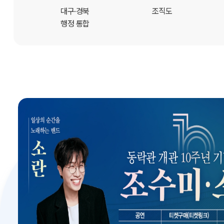
개
대구·경북
조직도
행정 통합