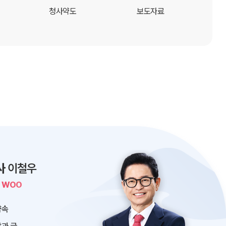
청사약도
보도자료
사
이철우
L WOO
약속