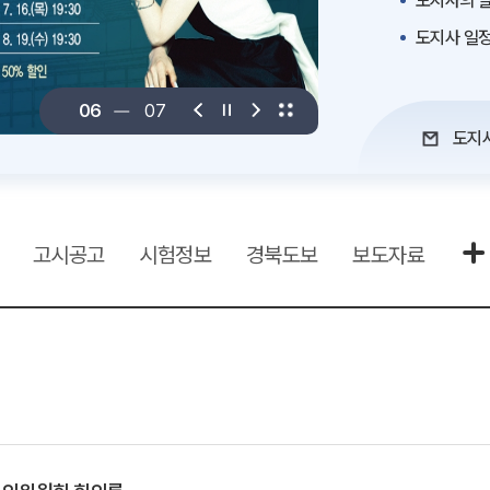
도지사의 말
도지사 일
06
07
도지
고시공고
시험정보
경북도보
보도자료