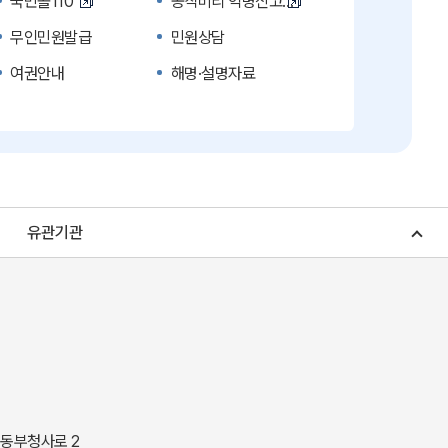
국민콜110
공직비리 익명신고
무인민원발급
민원상담
여권안내
해명·설명자료
복지신문고
계약정보공개
수의계약 현황공개
업무추진비 공개
노인복지
응급의료기관안내
청소년복지
개별주택공시가격
유관기관
조상 땅 찾기
토지이용계획
소비자물가
소비자행복센터
중소기업지원
지역사랑상품권
경북나드리
경북여행책자신청
경상북도 지정문화재
경상북도 수목원
동락관
민물고기생태체험관
 동부청사로 2