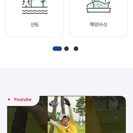
산림
해양/수산
Youtube