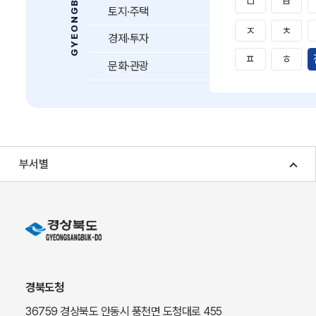
ㅁ
ㅂ
토지·주택
ㅈ
ㅊ
경제·투자
ㅍ
ㅎ
문화·관광
부서별
경북도청
36759 경상북도 안동시 풍천면 도청대로 455