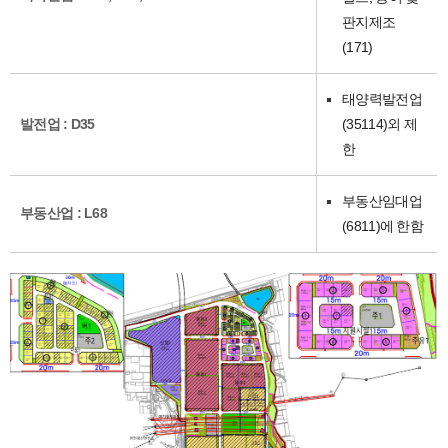
판지제조
(171)
태양력발전업
발전업 : D35
(35114)외 제
한
부동산임대업
부동산업 : L68
(6811)에 한함