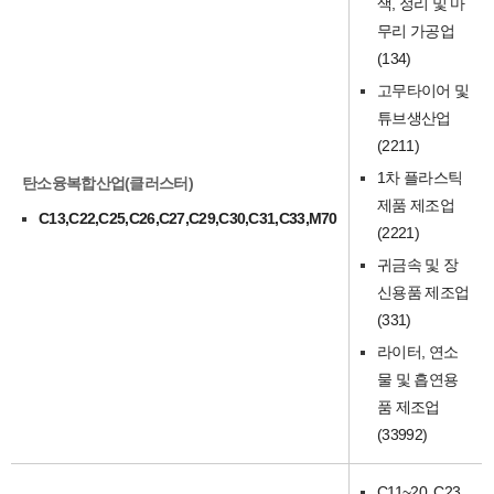
색, 정리 및 마
무리 가공업
(134)
고무타이어 및
튜브생산업
(2211)
1차 플라스틱
탄소융복합산업(클러스터)
제품 제조업
C13,C22,C25,C26,C27,C29,C30,C31,C33,M70
(2221)
귀금속 및 장
신용품 제조업
(331)
라이터, 연소
물 및 흡연용
품 제조업
(33992)
C11~20, C23,