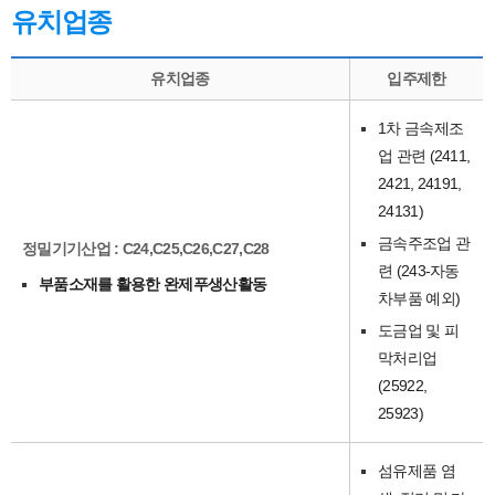
유치업종
유치업종
입주제한
1차 금속제조
업 관련 (2411,
2421, 24191,
24131)
금속주조업 관
정밀기기산업 : C24,C25,C26,C27,C28
련 (243-자동
부품소재를 활용한 완제푸생산활동
차부품 예외)
도금업 및 피
막처리업
(25922,
25923)
섬유제품 염