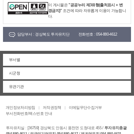
이 게시물은
"공공누리 제3유형(출처표시 + 변
경금지)"
조건에 따라 자유롭게 이용이 가능합니
다.
담당부서 :
경상북도 투자유치단
전화번호 :
054-880-4612
부서별
시군청
유관기관
개인정보처리방침
저작권정책
이메일무단수집거부
부서전화번호/팩스번호 안내
투자유치실 :
[36759] 경상북도 안동시 풍천면 도청대로 455
/
투자유치총괄
054-880-4611
/
외국인기업유치 054-880-4617
/
제조업유치 054-880-4621