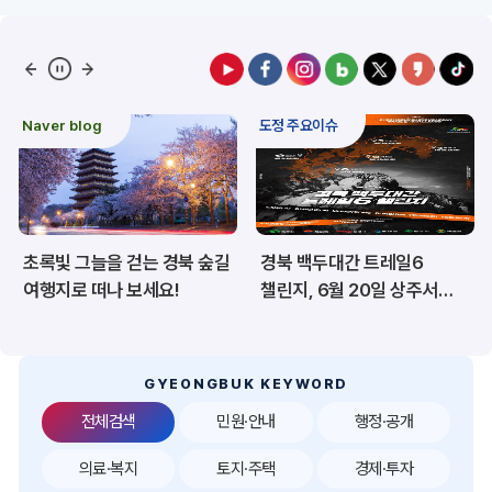
예산/재정/계약/세금
농업/축산
산림
해양/수산
Naver blog
도정 주요이슈
보건·복지/여성/장애인
문화/관광/음식
재난/안전/재해
산업/토지/주택
초록빛 그늘을 걷는 경북 숲길
경북 백두대간 트레일6
환경
시험정보
여행지로 떠나 보세요!
챌린지, 6월 20일 상주서
개막
경제
디지털아카이브
투자유치
공공데이터&통계
GYEONGBUK KEYWORD
전체검색
민원·안내
행정·공개
의료·복지
토지·주택
경제·투자