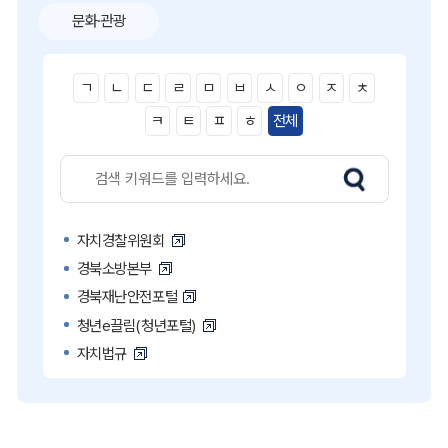
문화·관광
ㄱ
ㄴ
ㄷ
ㄹ
ㅁ
ㅂ
ㅅ
ㅇ
ㅈ
ㅊ
ㅋ
ㅌ
ㅍ
ㅎ
전체
자치경찰위원회
경북소방본부
경북재난안전포털
청년e끌림(청년포털)
자치법규
고액·상습 체납자 명단
국민콜110
공직비리 익명신고