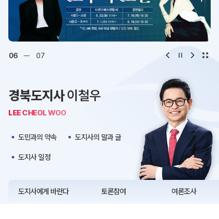
디지털아카이브
문화·관광
오시는 길
청사약도
06
07
보도자료
재정정보
경북도지사
이철우
K보듬 6000
클린신고
LEE CHEOL WOO
정보공개
도민과의 약속
도지사의 말과 글
도지사 일정
도지사에게 바란다
토론참여
여론조사