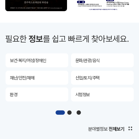
투자유치
공공데이터&통계
예산/재정/계약/세금
농업/축산
필요한
정보
를 쉽고 빠르게 찾아보세요.
산림
해양/수산
보건·복지/여성/장애인
문화/관광/음식
재난/안전/재해
산업/토지/주택
환경
시험정보
경제
디지털아카이브
투자유치
공공데이터&통계
분야별정보
전체보기