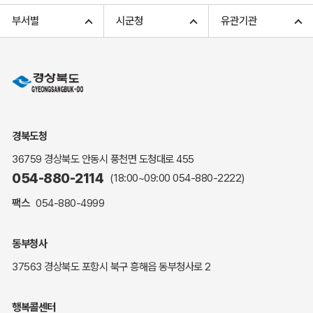
고향사랑기부 아너스 클럽
부서별
시군청
유관기관
고향사랑기부 안내
무인민원발급
민원상담
민원안내
민원편람(민원서식)
여권안내
경북도청
해명·설명자료
36759 경상북도 안동시 풍천면 도청대로 455
자주하는 질문
054-880-2114
(18:00~09:00
054-880-2222
)
정부24(민원서식)
팩스
054-880-4999
복지신문고
계약정보공개
동부청사
경북공공데이터&통계
37563 경상북도 포항시 북구 흥해읍 동부청사로 2
세입세출예산서
수의계약 현황공개
행복콜센터
업무추진비 공개