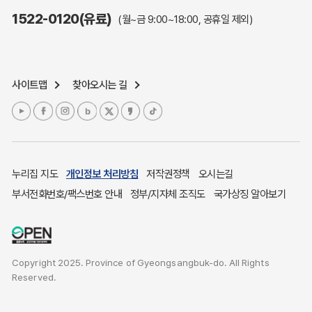
주민참여예산제도
1522-0120(유료)
(월~금 9:00~18:00, 공휴일 제외)
정보공개포털
노인복지
응급의료기관안내
사이트맵
찾아오시는 길
여성복지
장애인 복지시책
청소년복지
개별주택공시가격
귀농귀촌종합지원센터
누리집 지도
개인정보 처리방침
저작권정책
오시는길
부동산중개보수 안내
부서전화번호/팩스번호 안내
정부/지자체 조직도
국가상징 알아보기
조상 땅 찾기
토지이용계획
국내 투자인센티브
Copyright 2025. Province of Gyeongsangbuk-do. All Rights
농산물시세
Reserved.
소비자물가
소비자행복센터