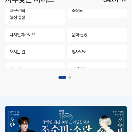
대구·경북
조직도
행정 통합
디지털아카이브
문화·관광
오시는 길
청사약도
보도자료
재정정보
K보듬 6000
클린신고
정보공개
대구·경북
조직도
행정 통합