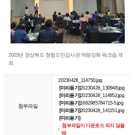
2023년 경상북도 청렴도민감사관 역량강화 워크숍 개
최
20230428_114750.jpg
[미리듣기]
20230428_130948.jpg
[미리듣기]
20230428_114852.jpg
[미리듣기]
1682985784715-5.jpg
첨부파일
[미리듣기]
20230428_141151.jpg
[미리듣기]
첨부파일이 다운로드 되지 않을
때