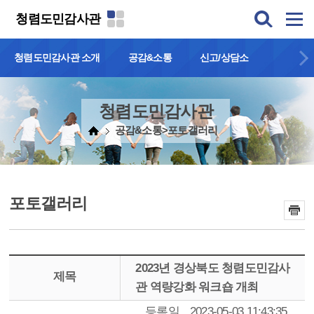
본문 바로가기
청렴도민감사관
청렴도민감사관 소개
공감&소통
신고/상담소
청렴도민감사관
공감&소통>포토갤러리
포토갤러리
2023년 경상북도 청렴도민감사
제목
관 역량강화 워크숍 개최
등록일
2023-05-03 11:43:35