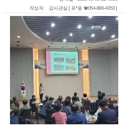
작성자
감사관실 [ 유*용 ☎054-880-4353 ]