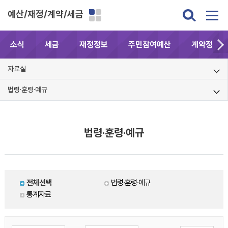
예산/재정/계약/세금
소식
세금
재정정보
주민참여예산
계약정보공
자료실
법령·훈령·예규
법령·훈령·예규
전체선택
법령·훈령·예규
통계자료