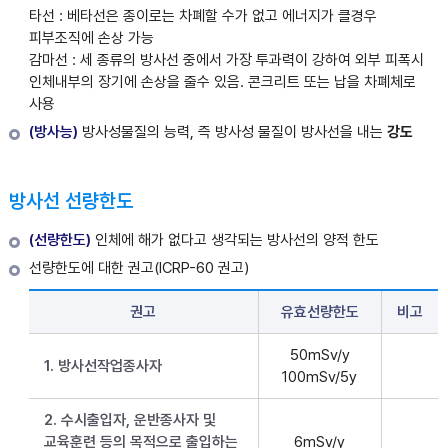
타선 : 베타선은 종이로는 차폐할 수가 없고 에너지가 클경우
피부조직에 손상 가능
감마선 : 세 종류의 방사선 중에서 가장 투과력이 강하여 외부 피폭시
인체내부의 장기에 손상을 줄수 있음. 콘크리트 또는 납을 차폐체로
사용
(방사능)
방사성물질의 능력, 즉 방사성 물질이 방사선을 내는
강도
방사선 선량한도
(선량한도)
인체에 해가 없다고 생각되는 방사선의 양적 한도
선량한도에 대한 권고(ICRP-60 권고)
권고
유효선량한도
비고
50mSv/y
1. 방사선작업종사자
100mSv/5y
2. 수시출입자, 운반종사자 및
교육훈련 등의 목적으로 출입하는
6mSv/y