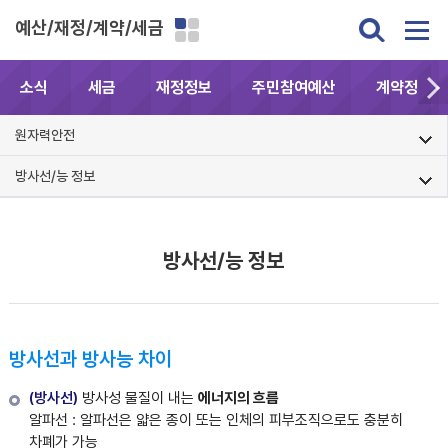
예산/재정/계약/세금
소식
세금
재정정보
주민참여예산
계약정보공
원자력안전
방사선/능 정보
방사선/능 정보
방사선과 방사능 차이
(방사선)
방사성 물질이 내는
에너지의 흐름
알파선 : 알파선은 얇은 종이 또는 인체의 피부조직으로도 충분히
차폐가 가능