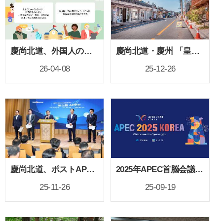
慶尚北道、外国人の定着を支援する「カスタマイズ型韓国語教育」を本格推進
慶尚北道・慶州 「皇理団ギル」『2025年 韓国観光の星』に選定！
26-04-08
25-12-26
慶尚北道、ポストAPEC10大事業の詳細計画を発表
2025年APEC首脳会議、慶州で開催 : なぜ開催地は慶州なのか？
25-11-26
25-09-19