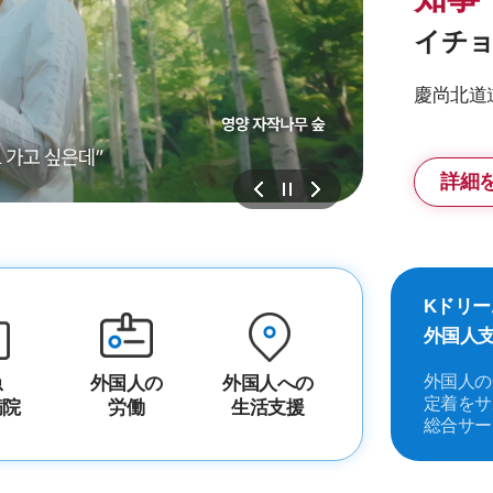
イチ
慶尚北道
詳細
Kドリー
外国人
外国人の
急
外国人の
外国人への
定着をサ
病院
労働
生活支援
総合サー