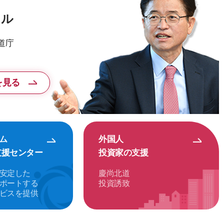
ョル
道庁
を見る
ム
外国人
支援センター
投資家の支援
安定した
慶尚北道
ポートする
投資誘致
ビスを提供