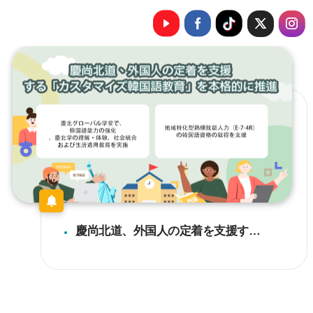
慶尚北道、外国人の定着を支援する「カスタマイズ型韓国語教育」を本格推進