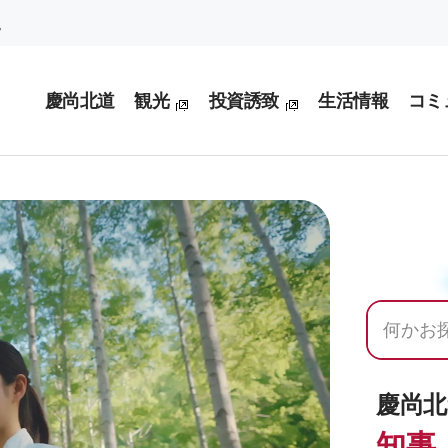
。
慶尚北道
観光
投資誘致
生活情報
コミ
慶尚北
知事