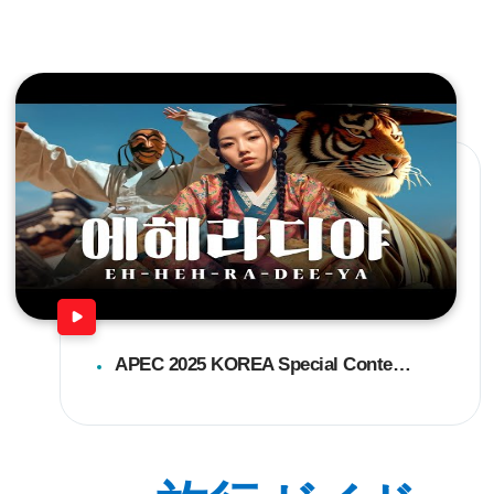
APEC 2025 KOREA Special Content ㅣ ‘에헤라디야 (EH-HEH-RA-DEE-YA)’ AI M/V