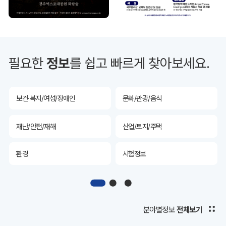
투자유치
공공데이터&통계
예산/재정/계약/세금
농업/축산
필요한
정보
를 쉽고 빠르게 찾아보세요.
산림
해양/수산
보건·복지/여성/장애인
문화/관광/음식
재난/안전/재해
산업/토지/주택
환경
시험정보
경제
디지털아카이브
투자유치
공공데이터&통계
분야별정보
전체보기