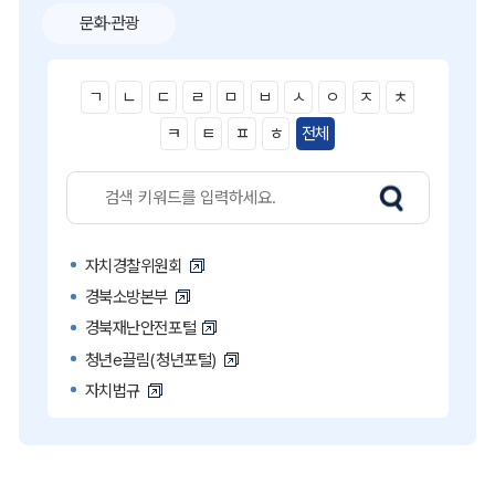
문화·관광
ㄱ
ㄴ
ㄷ
ㄹ
ㅁ
ㅂ
ㅅ
ㅇ
ㅈ
ㅊ
ㅋ
ㅌ
ㅍ
ㅎ
전체
자치경찰위원회
경북소방본부
경북재난안전포털
청년e끌림(청년포털)
자치법규
고액·상습 체납자 명단
국민콜110
공직비리 익명신고