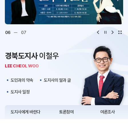
디지털아카이브
문화·관광
오시는 길
청사약도
06
07
보도자료
재정정보
경북도지사
이철우
K보듬 6000
클린신고
LEE CHEOL WOO
정보공개
도민과의 약속
도지사의 말과 글
도지사 일정
도지사에게 바란다
토론참여
여론조사