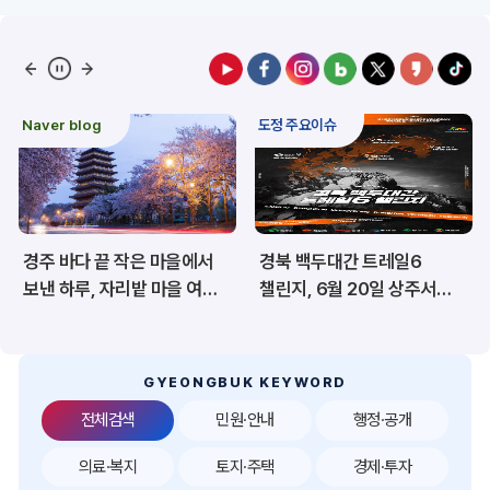
예산/재정/계약/세금
농업/축산
산림
해양/수산
Naver blog
도정 주요이슈
보건·복지/여성/장애인
문화/관광/음식
재난/안전/재해
산업/토지/주택
경주 바다 끝 작은 마을에서
경북 백두대간 트레일6
환경
시험정보
보낸 하루, 자리밭 마을 여름
챌린지, 6월 20일 상주서
이야기
개막
경제
디지털아카이브
투자유치
공공데이터&통계
GYEONGBUK KEYWORD
전체검색
민원·안내
행정·공개
의료·복지
토지·주택
경제·투자