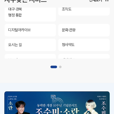
대구·경북
조직도
행정 통합
디지털아카이브
문화·관광
오시는 길
청사약도
보도자료
재정정보
K보듬 6000
클린신고
정보공개
대구·경북
조직도
행정 통합