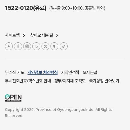
주민참여예산제도
1522-0120(유료)
(월~금 9:00~18:00, 공휴일 제외)
정보공개포털
노인복지
응급의료기관안내
사이트맵
찾아오시는 길
여성복지
장애인 복지시책
청소년복지
개별주택공시가격
귀농귀촌종합지원센터
누리집 지도
개인정보 처리방침
저작권정책
오시는길
부동산중개보수 안내
부서전화번호/팩스번호 안내
정부/지자체 조직도
국가상징 알아보기
조상 땅 찾기
토지이용계획
국내 투자인센티브
Copyright 2025. Province of Gyeongsangbuk-do. All Rights
농산물시세
Reserved.
소비자물가
소비자행복센터