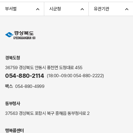
고향사랑기부 아너스 클럽
부서별
시군청
유관기관
고향사랑기부 안내
무인민원발급
민원상담
민원안내
민원편람(민원서식)
여권안내
경북도청
해명·설명자료
36759 경상북도 안동시 풍천면 도청대로 455
자주하는 질문
054-880-2114
(18:00~09:00
054-880-2222
)
정부24(민원서식)
팩스
054-880-4999
복지신문고
계약정보공개
동부청사
경북공공데이터&통계
37563 경상북도 포항시 북구 흥해읍 동부청사로 2
세입세출예산서
수의계약 현황공개
행복콜센터
업무추진비 공개