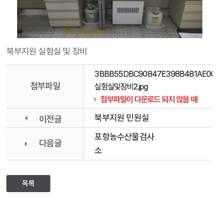
북부지원 실험실 및 장비
3BBB55DBC90847E398B481AE0C65
첨부파일
실험실및장비2.jpg
첨부파일이 다운로드 되지 않을 때
북부지원 민원실
이전글
포항농수산물검사
다음글
소
목록