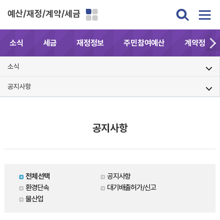
예산/재정/계약/세금
소식
세금
재정정보
주민참여예산
계약정보공
소식
공지사항
공지사항
전체선택
공지사항
환경단속
대기배출허가/신고
물산업