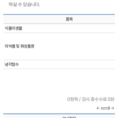
하실 수 있습니다.
품목
식품미생물
의약품 및 화장품류
냉각탑수
0항목 / 검사 총수수료 0원
← scroll →