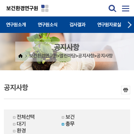
주메뉴 바로가기
본문 바로가기
보건환경연구원
연구원소개
연구원소식
검사결과
연구원자료실
공지사항
보건환경연구원>열린마당>공지사항>공지사항
공지사항
전체선택
보건
대기
총무
환경