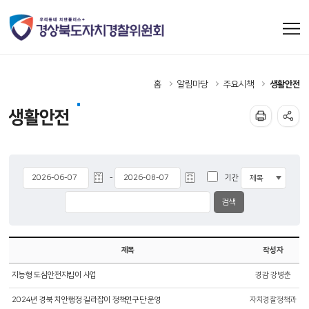
홈
알림마당
주요시책
생활안전
생활안전
기간
-
제목
작성자
지능형 도심안전지킴이 사업
경감 강병춘
2024년 경북 치안행정 길라잡이 정책연구단 운영
자치경찰정책과