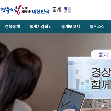
통계
경북통계
통계시각화
통계보고서
통계소식
새창
통계
경
함
경상북도와
다양한 통계