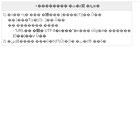
÷�������� �ٿ�ε尡 �ȵɶ�
1) �ͽ��÷η� ��� �޴��� [����(T)]�� Ŭ��
�� [���ͳݿɼ�(O)...]�� Ŭ��
�� ������� ����
- "URL�� �׻� UTF-8�κ���"
�κ��� üũǥ�ø� ������
[Ȯ��]��ư Ŭ��
2) �ش繮���� ���ΰ�ħ(F5Ű)�Ͽ� �ٿ�ε带 ��õ�