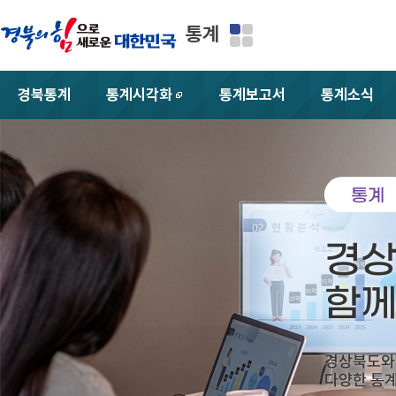
통계
경북통계
통계시각화
통계보고서
통계소식
새창
통계
경
함
경상북도와
다양한 통계