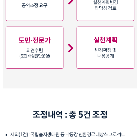
실천계획변경
공약조정 요구
타당성 검토
실천계획
도민·전문가
변경확정 및
의견수렴
(도민배심원단운영)
내용공개
조정내역 : 총 5건 조정
제외(1건) : 국립습지생태원 등 낙동강 친환경르네상스 프로젝트