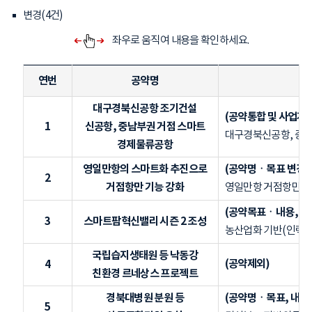
변경(4건)
좌우로 움직여 내용을 확인하세요.
연번
공약명
대구경북신공항 조기건설
(공약통합 및 사업계획
1
신공항, 중남부권 거점 스마트
대구경북신공항, 중남
경제물류공항
영일만항의 스마트화 추진으로
(공약명ㆍ목표 변경)
2
거점항만 기능 강화
영일만항 거점항만 기
(공약목표ㆍ내용,예산
3
스마트팜혁신밸리 시즌 2 조성
농산업화 기반(인력,
국립습지생태원 등 낙동강
(공약제외)
4
친환경 르네상스 프로젝트
경북대병원 분원 등
(공약명ㆍ목표, 내용 
5