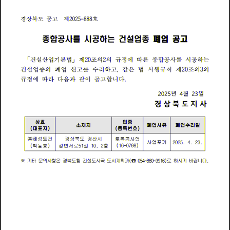
경
상
북
제
공
2
0
2
5
8
8
호
도
고
종
합
공
사
를
시
공
하
는
건
설
업
종
폐
업
공
고
「
2
0
2
건
설
산
업
기
본
법
제
의
의
정
에
따
합
사
시
하
규
른
종
공
를
공
는
조
」
2
0
3
건
설
업
의
폐
업
신
수
리
하
같
은
법
시
행
칙
제
의
의
종
를
규
고
고
조
,
정
에
따
라
다
음
과
같
이
합
니
다
규
공
고
년
월
일
2
0
2
5
4
2
3
경
상
북
지
사
도
상
호
업
종
소
재
지
폐
업
사
유
폐
업
수
리
일
(
)
(
)
대
자
등
록
번
표
호
㈜
해
성
건
경
상
북
경
산
시
토
도
토
목
공
사
업
업
사
포
기
2
0
2
5
4
2
3
(
)
(
)
박
강
변
길
1
6
0
7
9
8
동
호
서
로
5
1
1
0
2
층
,
(
)
의
항
청
설
계
획
과
랍
기
타
문
사
은
경
북
도
건
도
시
국
도
시
0
5
4
8
0
3
9
1
6
로
하
시
기
바
니
다
※
☎