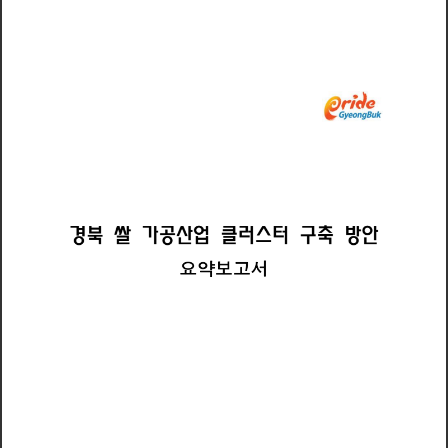
경
북
쌀
가
공
산
업
클
러
스
터
구
축
방
안
서
약
요
보
고