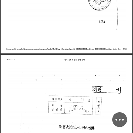
t
h
h
i
k
/
i
/
/
i
t
I
d
?
t
M
k
F
l
Y
&
h
i
E
t
I
d
0
0
5
1
5
5
0
6
0
3
&
h
i
I
d
0
0
0
4
6
9
6
3
7
5
&
t
N
&
I
d
&
1
/
5
3
e
m
e
a
r
c
v
e
s
g
o
r
v
e
w
e
r
c
o
m
m
o
n
p
r
n
m
a
g
e
o
w
a
e
r
a
r
a
g
=
a
r
c
v
e
v
e
n
=
a
r
c
v
e
=
s
e
u
m
=
e
=
…
국
가
기
록
원
원
문
뷰
어
출
력
2
0
2
0
1
2
7