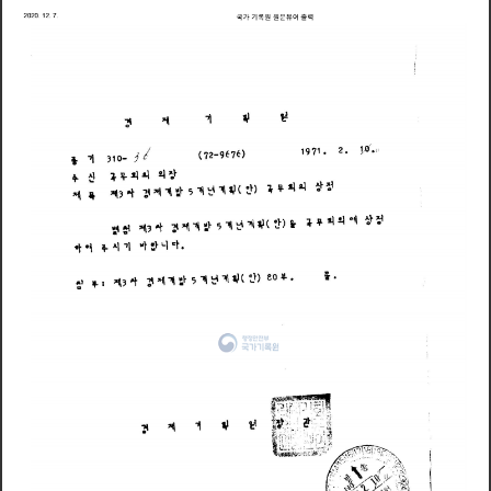
국
가
기
록
원
원
문
뷰
어
출
력
2
0
2
0
1
2
7