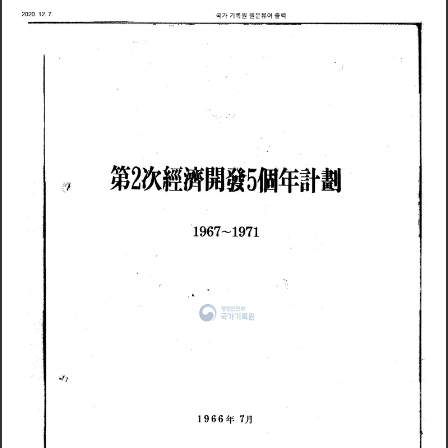
국
가
기
록
원
원
문
뷰
어
출
력
2
0
2
0
1
2
7