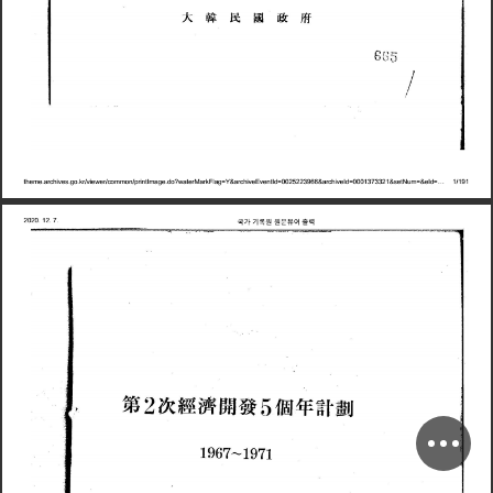
t
h
h
i
k
/
i
/
/
i
t
I
d
?
t
M
k
F
l
Y
&
h
i
E
t
I
d
0
0
2
5
2
2
3
9
6
6
&
h
i
I
d
0
0
0
1
3
7
3
3
2
1
&
t
N
&
I
d
1
/
1
9
1
e
m
e
a
r
c
v
e
s
g
o
r
v
e
w
e
r
c
o
m
m
o
n
p
r
n
m
a
g
e
o
w
a
e
r
a
r
a
g
=
a
r
c
v
e
v
e
n
=
a
r
c
v
e
=
s
e
u
m
=
e
=
…
국
가
기
록
원
원
문
뷰
어
출
력
2
0
2
0
1
2
7